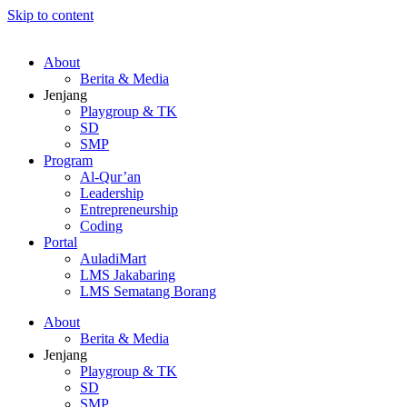
Skip to content
About
Berita & Media
Jenjang
Playgroup & TK
SD
SMP
Program
Al-Qur’an
Leadership
Entrepreneurship
Coding
Portal
AuladiMart
LMS Jakabaring
LMS Sematang Borang
About
Berita & Media
Jenjang
Playgroup & TK
SD
SMP