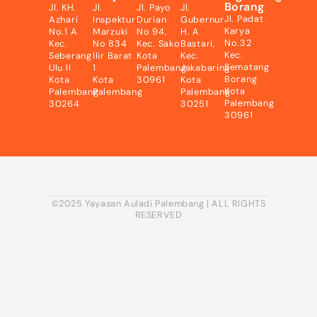
Borang
Jl. KH.
Jl.
Jl. Payo
Jl.
Jl. Padat
Azhari
Inspektur
Durian
Gubernur
Karya
No.1 A
Marzuki
No 94,
H. A
No.32
Kec.
No 834
Kec. Sako
Bastari,
Kec.
Seberang
Ilir Barat
Kota
Kec.
Sematang
Ulu II
1
Palembang
Jakabaring
Borang
Kota
Kota
30961
Kota
Kota
Palembang
Palembang
Palembang
Palembang
30264
30251
30961
©2025 Yayasan Auladi Palembang | ALL RIGHTS
RESERVED