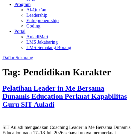
Program
Al-Qur’an
Leadership
Entrepreneurship
Coding
Portal
AuladiMart
LMS Jakabaring
LMS Sematang Borang
Daftar Sekarang
Tag:
Pendidikan Karakter
Pelatihan Leader in Me Bersama
Dunamis Education Perkuat Kapabilitas
Guru SIT Auladi
SIT Auladi mengadakan Coaching Leader in Me Bersama Dunamis
Education pada 17–18 Juli 2026 sebagai upaya memperkuat