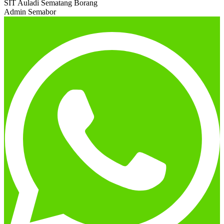
SIT Auladi Sematang Borang
Admin Semabor