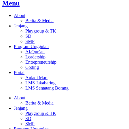
Menu
About
Berita & Media
Jenjang
Playgroup & TK
SD
SMP
Program Unggulan
Al-Qur’an
Leadership
Entrepreneurship
Coding
Portal
Auladi Mart
LMS Jakabaring
LMS Sematang Borang
About
Berita & Media
Jenjang
Playgroup & TK
SD
SMP
Program Unggulan