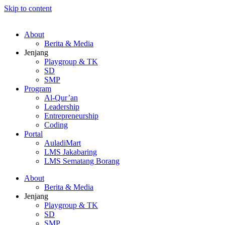
Skip to content
About
Berita & Media
Jenjang
Playgroup & TK
SD
SMP
Program
Al-Qur’an
Leadership
Entrepreneurship
Coding
Portal
AuladiMart
LMS Jakabaring
LMS Sematang Borang
About
Berita & Media
Jenjang
Playgroup & TK
SD
SMP