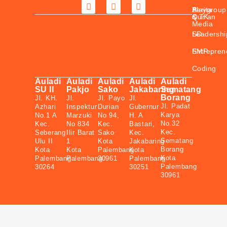
Sekarang
Berita
Playgroup
Al-
&
& TK
Qur’an
Media
SD
Leadershi
SMP
Entrepren
Coding
Auladi
Auladi
Auladi
Auladi
Auladi
SU II
Pakjo
Sako
Jakabaring
Sematang
Borang
Jl. KH.
Jl.
Jl. Payo
Jl.
Jl. Padat
Azhari
Inspektur
Durian
Gubernur
Karya
No.1 A
Marzuki
No 94,
H. A
No.32
Kec.
No 834
Kec.
Bastari,
Kec.
Seberang
Ilir Barat
Sako
Kec.
Sematang
Ulu II
1
Kota
Jakabaring
Borang
Kota
Kota
Palembang
Kota
Kota
Palembang
Palembang
30961
Palembang
Palembang
30264
30251
30961