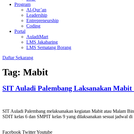
Program
Al-Qur’an
Leadership
Entrepreneurship
Coding
Portal
AuladiMart
LMS Jakabaring
LMS Sematang Borang
Daftar Sekarang
Tag:
Mabit
SIT Auladi Palembang Laksanakan Mabit 2
SIT Auladi Palembang melaksanakan kegiatan Mabit atau Malam Bina I
SDIT kelas 6 dan SMPIT kelas 9 yang dilaksanakan sesuai jadwal di tia
Facebook
Twitter
Youtube