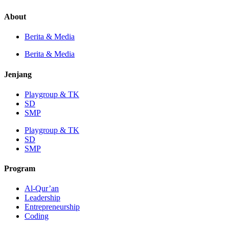
About
Berita & Media
Berita & Media
Jenjang
Playgroup & TK
SD
SMP
Playgroup & TK
SD
SMP
Program
Al-Qur’an
Leadership
Entrepreneurship
Coding