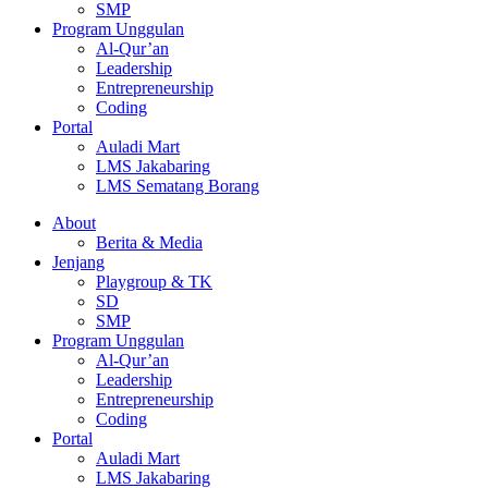
SMP
Program Unggulan
Al-Qur’an
Leadership
Entrepreneurship
Coding
Portal
Auladi Mart
LMS Jakabaring
LMS Sematang Borang
About
Berita & Media
Jenjang
Playgroup & TK
SD
SMP
Program Unggulan
Al-Qur’an
Leadership
Entrepreneurship
Coding
Portal
Auladi Mart
LMS Jakabaring