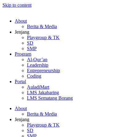
Skip to content
About
Berita & Media
Jenjang
Playgroup & TK
SD
SMP
Program
Al-Qur’an
Leadership
Entrepreneurship
Coding
Portal
AuladiMart
LMS Jakabaring
LMS Sematang Borang
About
Berita & Media
Jenjang
Playgroup & TK
SD
SMP