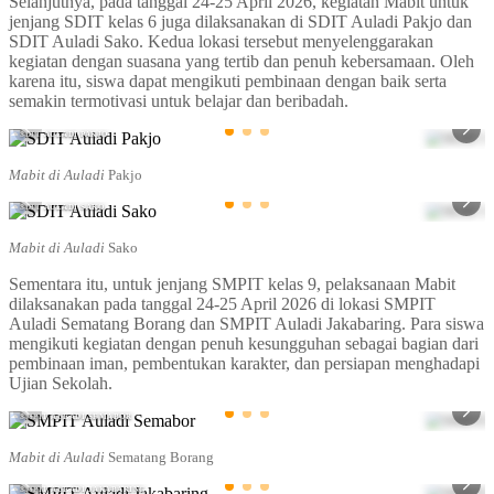
Selanjutnya, pada tanggal 24-25 April 2026, kegiatan Mabit untuk
jenjang SDIT kelas 6 juga dilaksanakan di SDIT Auladi Pakjo dan
SDIT Auladi Sako. Kedua lokasi tersebut menyelenggarakan
kegiatan dengan suasana yang tertib dan penuh kebersamaan. Oleh
karena itu, siswa dapat mengikuti pembinaan dengan baik serta
semakin termotivasi untuk belajar dan beribadah.
SDIT AULADI PAKJO
SDIT AULADI 
Mabit di Auladi
Pakjo
SDIT AULADI SAKO
SDIT AULADI
Mabit di Auladi
Sako
Sementara itu, untuk jenjang SMPIT kelas 9, pelaksanaan Mabit
dilaksanakan pada tanggal 24-25 April 2026 di lokasi SMPIT
Auladi Sematang Borang dan SMPIT Auladi Jakabaring. Para siswa
mengikuti kegiatan dengan penuh kesungguhan sebagai bagian dari
pembinaan iman, pembentukan karakter, dan persiapan menghadapi
Ujian Sekolah.
SMPIT AULADI SEMABOR
SMPIT AULAD
Mabit di Auladi
Sematang Borang
SMPIT AULADI JAKABARING
SMPIT AULAD