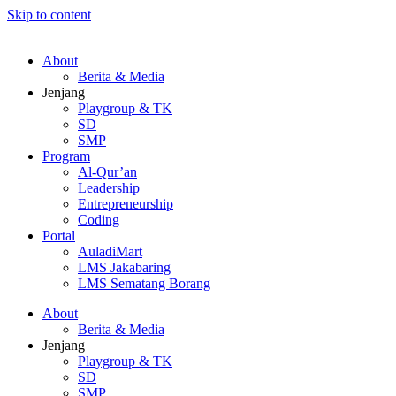
Skip to content
About
Berita & Media
Jenjang
Playgroup & TK
SD
SMP
Program
Al-Qur’an
Leadership
Entrepreneurship
Coding
Portal
AuladiMart
LMS Jakabaring
LMS Sematang Borang
About
Berita & Media
Jenjang
Playgroup & TK
SD
SMP