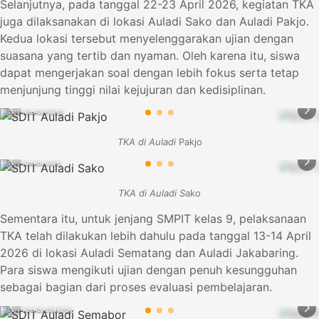
Selanjutnya, pada tanggal 22-23 April 2026, kegiatan TKA
juga dilaksanakan di lokasi Auladi Sako dan Auladi Pakjo.
Kedua lokasi tersebut menyelenggarakan ujian dengan
suasana yang tertib dan nyaman. Oleh karena itu, siswa
dapat mengerjakan soal dengan lebih fokus serta tetap
menjunjung tinggi nilai kejujuran dan kedisiplinan.
SDIT AULADI PAKJO
SDIT AULADI
TKA di Auladi
Pakjo
SDIT AULADI SAKO
SDIT AULAD
TKA di Auladi S
ako
Sementara itu, untuk jenjang SMPIT kelas 9, pelaksanaan
TKA telah dilakukan lebih dahulu pada tanggal 13-14 April
2026 di lokasi Auladi Sematang dan Auladi Jakabaring.
Para siswa mengikuti ujian dengan penuh kesungguhan
sebagai bagian dari proses evaluasi pembelajaran.
SDIT AULADI SEMABOR
SDIT AULAD