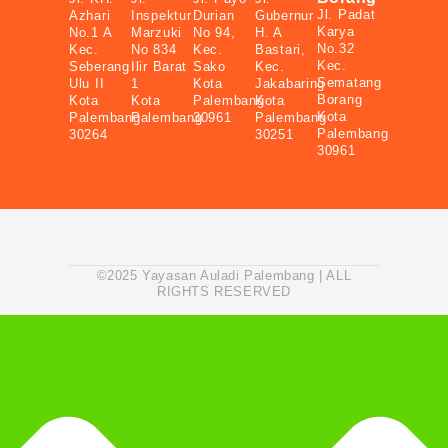
Jl. Padat
Azhari
Inspektur
Durian
Gubernur
Karya
No.1 A
Marzuki
No 94,
H. A
No.32
Kec.
No 834
Kec.
Bastari,
Kec.
Seberang
Ilir Barat
Sako
Kec.
Sematang
Ulu II
1
Kota
Jakabaring
Borang
Kota
Kota
Palembang
Kota
Kota
Palembang
Palembang
30961
Palembang
Palembang
30264
30251
30961
©2025 Yayasan Auladi Palembang | ALL
RIGHTS RESERVED