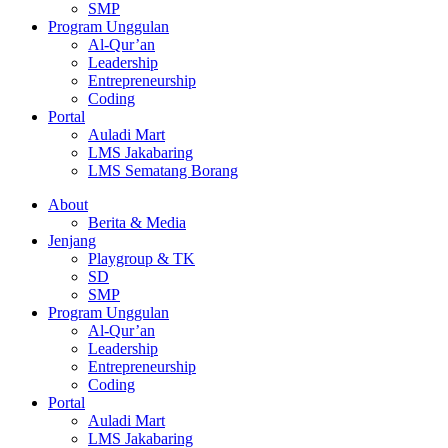
SMP
Program Unggulan
Al-Qur’an
Leadership
Entrepreneurship
Coding
Portal
Auladi Mart
LMS Jakabaring
LMS Sematang Borang
About
Berita & Media
Jenjang
Playgroup & TK
SD
SMP
Program Unggulan
Al-Qur’an
Leadership
Entrepreneurship
Coding
Portal
Auladi Mart
LMS Jakabaring