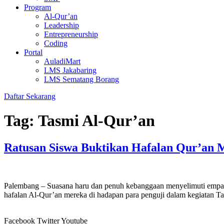
Program
Al-Qur’an
Leadership
Entrepreneurship
Coding
Portal
AuladiMart
LMS Jakabaring
LMS Sematang Borang
Daftar Sekarang
Tag:
Tasmi Al-Qur’an
Ratusan Siswa Buktikan Hafalan Qur’an M
Palembang – Suasana haru dan penuh kebanggaan menyelimuti empat l
hafalan Al-Qur’an mereka di hadapan para penguji dalam kegiatan Tas
Facebook
Twitter
Youtube