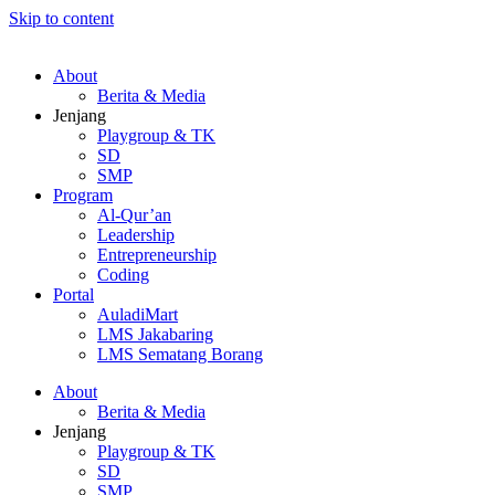
Skip to content
About
Berita & Media
Jenjang
Playgroup & TK
SD
SMP
Program
Al-Qur’an
Leadership
Entrepreneurship
Coding
Portal
AuladiMart
LMS Jakabaring
LMS Sematang Borang
About
Berita & Media
Jenjang
Playgroup & TK
SD
SMP