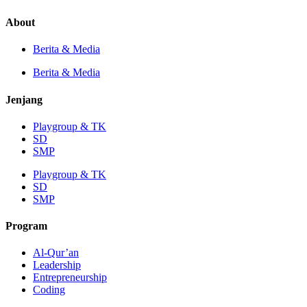
About
Berita & Media
Berita & Media
Jenjang
Playgroup & TK
SD
SMP
Playgroup & TK
SD
SMP
Program
Al-Qur’an
Leadership
Entrepreneurship
Coding