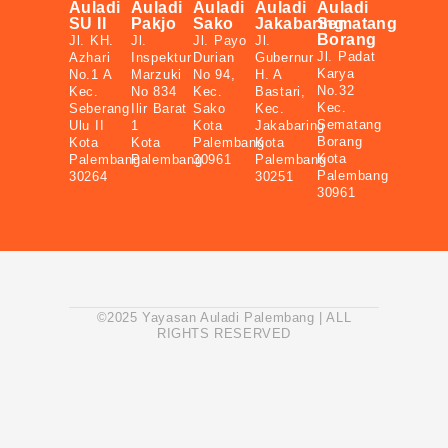
Auladi
Auladi
Auladi
Auladi
Auladi
SU II
Pakjo
Sako
Jakabaring
Sematang
Borang
Jl. KH.
Jl.
Jl. Payo
Jl.
Jl. Padat
Azhari
Inspektur
Durian
Gubernur
Karya
No.1 A
Marzuki
No 94,
H. A
No.32
Kec.
No 834
Kec.
Bastari,
Kec.
Seberang
Ilir Barat
Sako
Kec.
Sematang
Ulu II
1
Kota
Jakabaring
Borang
Kota
Kota
Palembang
Kota
Kota
Palembang
Palembang
30961
Palembang
Palembang
30264
30251
30961
©2025 Yayasan Auladi Palembang | ALL
RIGHTS RESERVED