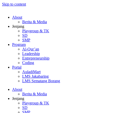
Skip to content
About
Berita & Media
Jenjang
Playgroup & TK
SD
SMP
Program
Al-Qur’an
Leadership
Entrepreneurship
Coding
Portal
AuladiMart
LMS Jakabaring
LMS Sematang Borang
About
Berita & Media
Jenjang
Playgroup & TK
SD
SMP