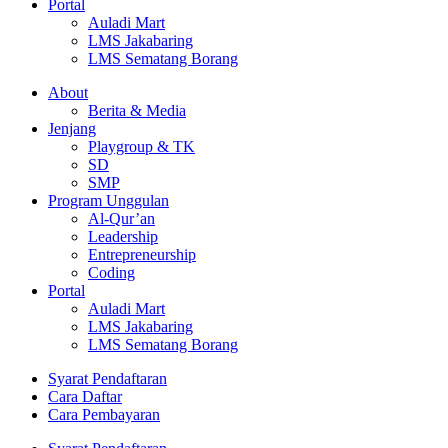
Portal
Auladi Mart
LMS Jakabaring
LMS Sematang Borang
About
Berita & Media
Jenjang
Playgroup & TK
SD
SMP
Program Unggulan
Al-Qur’an
Leadership
Entrepreneurship
Coding
Portal
Auladi Mart
LMS Jakabaring
LMS Sematang Borang
Syarat Pendaftaran
Cara Daftar
Cara Pembayaran