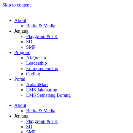
Skip to content
About
Berita & Media
Jenjang
Playgroup & TK
SD
SMP
Program
Al-Qur’an
Leadership
Entrepreneurship
Coding
Portal
AuladiMart
LMS Jakabaring
LMS Sematang Borang
About
Berita & Media
Jenjang
Playgroup & TK
SD
SMP