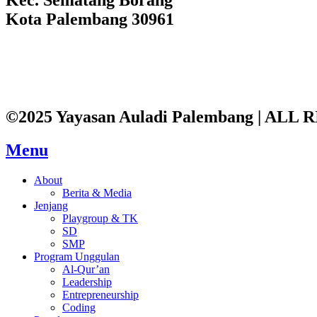
Kota Palembang 30961
©2025 Yayasan Auladi Palembang | AL
Menu
About
Berita & Media
Jenjang
Playgroup & TK
SD
SMP
Program Unggulan
Al-Qur’an
Leadership
Entrepreneurship
Coding