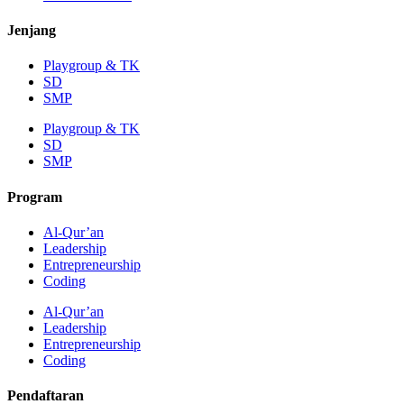
Jenjang
Playgroup & TK
SD
SMP
Playgroup & TK
SD
SMP
Program
Al-Qur’an
Leadership
Entrepreneurship
Coding
Al-Qur’an
Leadership
Entrepreneurship
Coding
Pendaftaran