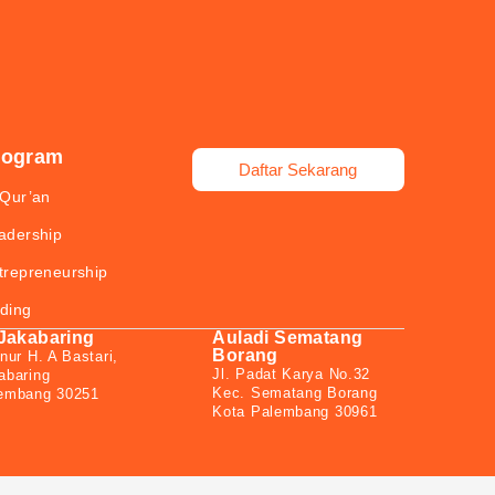
rogram
Daftar Sekarang
-Qur’an
adership
trepreneurship
ding
 Jakabaring
Auladi Sematang
Borang
nur H. A Bastari,
Jl. Padat Karya No.32
abaring
Kec. Sematang Borang
lembang 30251
Kota Palembang 30961