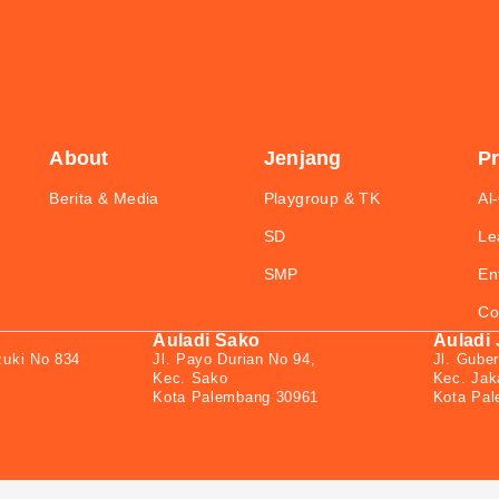
About
Jenjang
P
Berita & Media
Playgroup & TK
Al
SD
Le
SMP
En
Co
Auladi Sako
Auladi
zuki No 834
Jl. Payo Durian No 94,
Jl. Guber
Kec. Sako
Kec. Jak
Kota Palembang 30961
Kota Pa