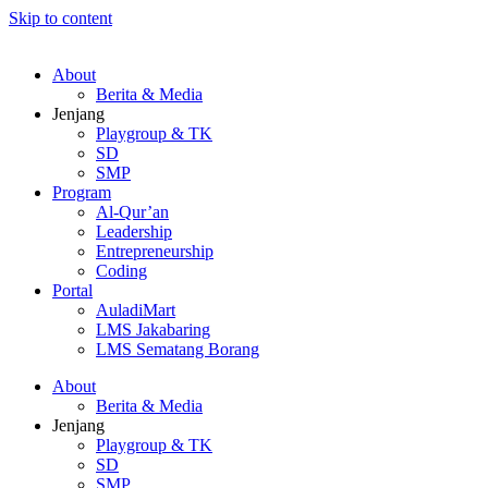
Skip to content
About
Berita & Media
Jenjang
Playgroup & TK
SD
SMP
Program
Al-Qur’an
Leadership
Entrepreneurship
Coding
Portal
AuladiMart
LMS Jakabaring
LMS Sematang Borang
About
Berita & Media
Jenjang
Playgroup & TK
SD
SMP