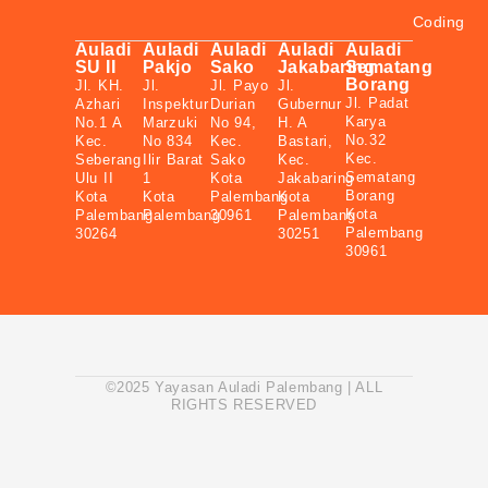
Coding
Auladi
Auladi
Auladi
Auladi
Auladi
SU II
Pakjo
Sako
Jakabaring
Sematang
Borang
Jl. KH.
Jl.
Jl. Payo
Jl.
Jl. Padat
Azhari
Inspektur
Durian
Gubernur
Karya
No.1 A
Marzuki
No 94,
H. A
No.32
Kec.
No 834
Kec.
Bastari,
Kec.
Seberang
Ilir Barat
Sako
Kec.
Sematang
Ulu II
1
Kota
Jakabaring
Borang
Kota
Kota
Palembang
Kota
Kota
Palembang
Palembang
30961
Palembang
Palembang
30264
30251
30961
©2025 Yayasan Auladi Palembang | ALL
RIGHTS RESERVED