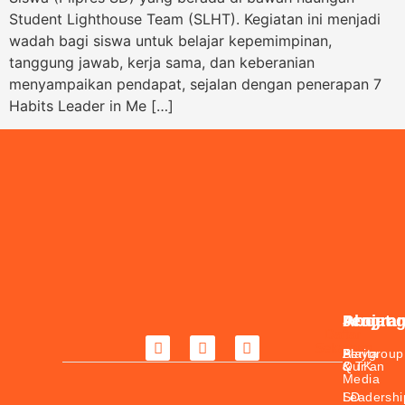
Student Lighthouse Team (SLHT). Kegiatan ini menjadi
wadah bagi siswa untuk belajar kepemimpinan,
tanggung jawab, kerja sama, dan keberanian
menyampaikan pendapat, sejalan dengan penerapan 7
Habits Leader in Me […]
About
Jenjan
Progra
Daftar
Sekarang
Berita
Playgroup
Al-
&
& TK
Qur’an
Media
SD
Leadershi