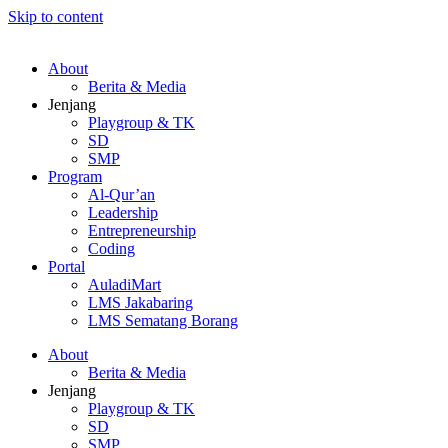
Skip to content
About
Berita & Media
Jenjang
Playgroup & TK
SD
SMP
Program
Al-Qur’an
Leadership
Entrepreneurship
Coding
Portal
AuladiMart
LMS Jakabaring
LMS Sematang Borang
About
Berita & Media
Jenjang
Playgroup & TK
SD
SMP