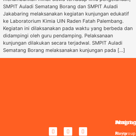
SMPIT Auladi Sematang Borang dan SMPIT Auladi
Jakabaring melaksanakan kegiatan kunjungan edukatif
ke Laboratorium Kimia UIN Raden Fatah Palembang.
Kegiatan ini dilaksanakan pada waktu yang berbeda dan
didampingi oleh guru pendamping. Pelaksanaan
kunjungan dilakukan secara terjadwal. SMPIT Auladi
Sematang Borang melaksanakan kunjungan pada […]
About
Jenjan
Progra
Daftar
Sekarang
Berita
Playgroup
Al-