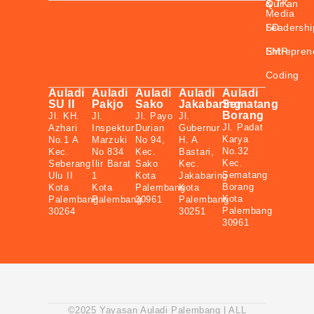
&
& TK
Qur’an
Media
SD
Leadershi
SMP
Entrepren
Coding
Auladi
Auladi
Auladi
Auladi
Auladi
SU II
Pakjo
Sako
Jakabaring
Sematang
Borang
Jl. KH.
Jl.
Jl. Payo
Jl.
Jl. Padat
Azhari
Inspektur
Durian
Gubernur
Karya
No.1 A
Marzuki
No 94,
H. A
No.32
Kec.
No 834
Kec.
Bastari,
Kec.
Seberang
Ilir Barat
Sako
Kec.
Sematang
Ulu II
1
Kota
Jakabaring
Borang
Kota
Kota
Palembang
Kota
Kota
Palembang
Palembang
30961
Palembang
Palembang
30264
30251
30961
©2025 Yayasan Auladi Palembang | ALL