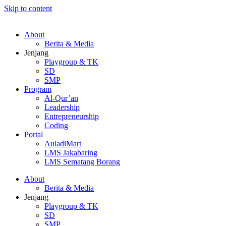
Skip to content
About
Berita & Media
Jenjang
Playgroup & TK
SD
SMP
Program
Al-Qur’an
Leadership
Entrepreneurship
Coding
Portal
AuladiMart
LMS Jakabaring
LMS Sematang Borang
About
Berita & Media
Jenjang
Playgroup & TK
SD
SMP