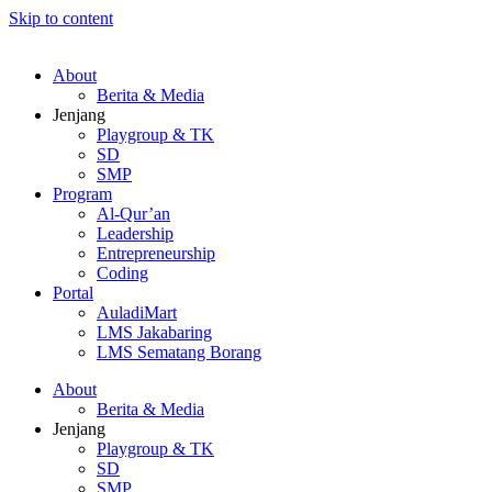
Skip to content
About
Berita & Media
Jenjang
Playgroup & TK
SD
SMP
Program
Al-Qur’an
Leadership
Entrepreneurship
Coding
Portal
AuladiMart
LMS Jakabaring
LMS Sematang Borang
About
Berita & Media
Jenjang
Playgroup & TK
SD
SMP