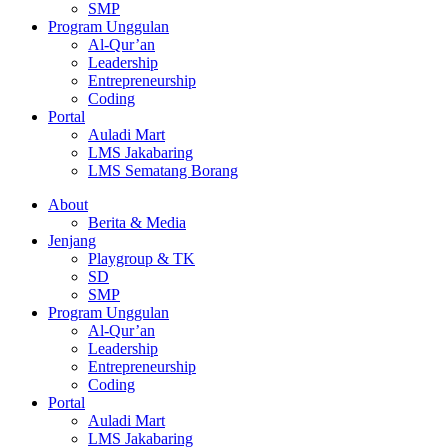
SMP
Program Unggulan
Al-Qur’an
Leadership
Entrepreneurship
Coding
Portal
Auladi Mart
LMS Jakabaring
LMS Sematang Borang
About
Berita & Media
Jenjang
Playgroup & TK
SD
SMP
Program Unggulan
Al-Qur’an
Leadership
Entrepreneurship
Coding
Portal
Auladi Mart
LMS Jakabaring