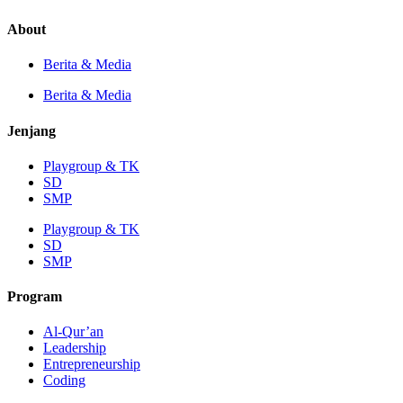
About
Berita & Media
Berita & Media
Jenjang
Playgroup & TK
SD
SMP
Playgroup & TK
SD
SMP
Program
Al-Qur’an
Leadership
Entrepreneurship
Coding