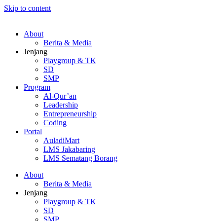
Skip to content
About
Berita & Media
Jenjang
Playgroup & TK
SD
SMP
Program
Al-Qur’an
Leadership
Entrepreneurship
Coding
Portal
AuladiMart
LMS Jakabaring
LMS Sematang Borang
About
Berita & Media
Jenjang
Playgroup & TK
SD
SMP