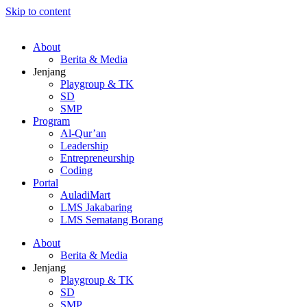
Skip to content
About
Berita & Media
Jenjang
Playgroup & TK
SD
SMP
Program
Al-Qur’an
Leadership
Entrepreneurship
Coding
Portal
AuladiMart
LMS Jakabaring
LMS Sematang Borang
About
Berita & Media
Jenjang
Playgroup & TK
SD
SMP