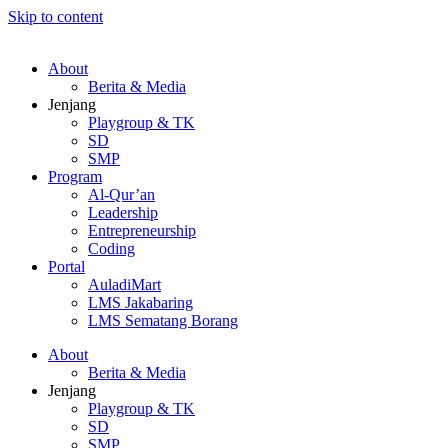
Skip to content
About
Berita & Media
Jenjang
Playgroup & TK
SD
SMP
Program
Al-Qur’an
Leadership
Entrepreneurship
Coding
Portal
AuladiMart
LMS Jakabaring
LMS Sematang Borang
About
Berita & Media
Jenjang
Playgroup & TK
SD
SMP