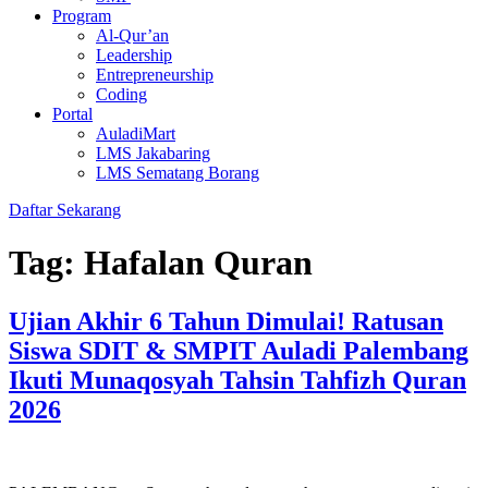
Program
Al-Qur’an
Leadership
Entrepreneurship
Coding
Portal
AuladiMart
LMS Jakabaring
LMS Sematang Borang
Daftar Sekarang
Tag:
Hafalan Quran
Ujian Akhir 6 Tahun Dimulai! Ratusan
Siswa SDIT & SMPIT Auladi Palembang
Ikuti Munaqosyah Tahsin Tahfizh Quran
2026