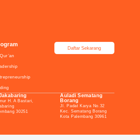
rogram
Daftar Sekarang
-Qur’an
adership
trepreneurship
ding
 Jakabaring
Auladi Sematang
Borang
nur H. A Bastari,
Jl. Padat Karya No.32
abaring
Kec. Sematang Borang
lembang 30251
Kota Palembang 30961