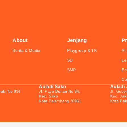
About
Jenjang
P
Berita & Media
Playgroup & TK
Al
SD
Le
SMP
En
Co
Auladi Sako
Auladi
zuki No 834
Jl. Payo Durian No 94,
Jl. Guber
Kec. Sako
Kec. Jak
Kota Palembang 30961
Kota Pa