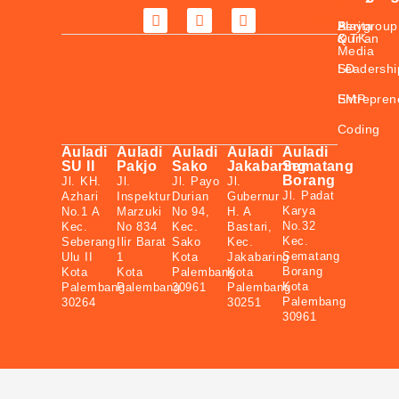
Daftar
Sekarang
Berita
Playgroup
Al-
&
& TK
Qur’an
Media
SD
Leadershi
SMP
Entrepren
Coding
Auladi
Auladi
Auladi
Auladi
Auladi
SU II
Pakjo
Sako
Jakabaring
Sematang
Borang
Jl. KH.
Jl.
Jl. Payo
Jl.
Jl. Padat
Azhari
Inspektur
Durian
Gubernur
Karya
No.1 A
Marzuki
No 94,
H. A
No.32
Kec.
No 834
Kec.
Bastari,
Kec.
Seberang
Ilir Barat
Sako
Kec.
Sematang
Ulu II
1
Kota
Jakabaring
Borang
Kota
Kota
Palembang
Kota
Kota
Palembang
Palembang
30961
Palembang
Palembang
30264
30251
30961