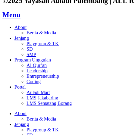
©2025 Yayasan Auladi Palembang | AL
Menu
About
Berita & Media
Jenjang
Playgroup & TK
SD
SMP
Program Unggulan
Al-Qur’an
Leadership
Entrepreneurship
Coding
Portal
Auladi Mart
LMS Jakabaring
LMS Sematang Borang
About
Berita & Media
Jenjang
Playgroup & TK