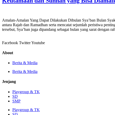
Keutamaan dan Sunnah yang Bisa Diamalk
Amalan-Amalan Yang Dapat Dilakukan Dibulan Sya’ban Bulan Syakban
antara Rajab dan Ramadhan serta mencatat sejumlah peristiwa penting
tersebut, Sya’ban juga dipandang sebagai bulan yang sarat dengan ra
Facebook
Twitter
Youtube
About
Berita & Media
Berita & Media
Jenjang
Playgroup & TK
SD
SMP
Playgroup & TK
SD