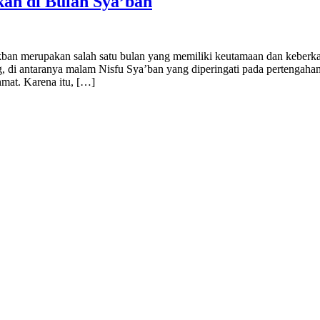
an di Bulan Sya’ban
 merupakan salah satu bulan yang memiliki keutamaan dan keberkahan
, di antaranya malam Nisfu Sya’ban yang diperingati pada pertengahan
hmat. Karena itu, […]