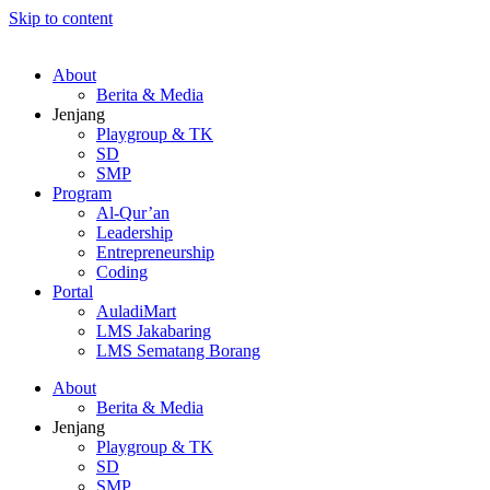
Skip to content
About
Berita & Media
Jenjang
Playgroup & TK
SD
SMP
Program
Al-Qur’an
Leadership
Entrepreneurship
Coding
Portal
AuladiMart
LMS Jakabaring
LMS Sematang Borang
About
Berita & Media
Jenjang
Playgroup & TK
SD
SMP