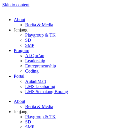
Skip to content
About
Berita & Media
Jenjang
Playgroup & TK
SD
SMP
Program
Al-Qur’an
Leadership
Entrepreneurship
Coding
Portal
AuladiMart
LMS Jakabaring
LMS Sematang Borang
About
Berita & Media
Jenjang
Playgroup & TK
SD
SMP