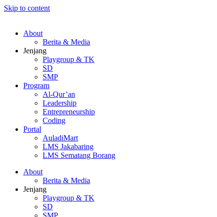
Skip to content
About
Berita & Media
Jenjang
Playgroup & TK
SD
SMP
Program
Al-Qur’an
Leadership
Entrepreneurship
Coding
Portal
AuladiMart
LMS Jakabaring
LMS Sematang Borang
About
Berita & Media
Jenjang
Playgroup & TK
SD
SMP