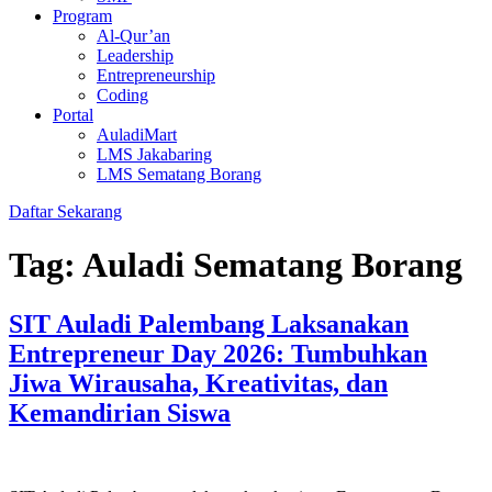
Program
Al-Qur’an
Leadership
Entrepreneurship
Coding
Portal
AuladiMart
LMS Jakabaring
LMS Sematang Borang
Daftar Sekarang
Tag:
Auladi Sematang Borang
SIT Auladi Palembang Laksanakan
Entrepreneur Day 2026: Tumbuhkan
Jiwa Wirausaha, Kreativitas, dan
Kemandirian Siswa