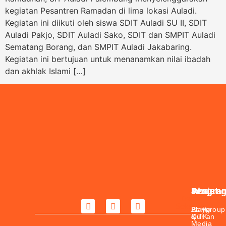
kegiatan Pesantren Ramadan di lima lokasi Auladi.
Kegiatan ini diikuti oleh siswa SDIT Auladi SU II, SDIT
Auladi Pakjo, SDIT Auladi Sako, SDIT dan SMPIT Auladi
Sematang Borang, dan SMPIT Auladi Jakabaring.
Kegiatan ini bertujuan untuk menanamkan nilai ibadah
dan akhlak Islami […]
About
Jenjan
Progra
Daftar
Sekarang
Berita
Playgroup
Al-
&
& TK
Qur’an
Media