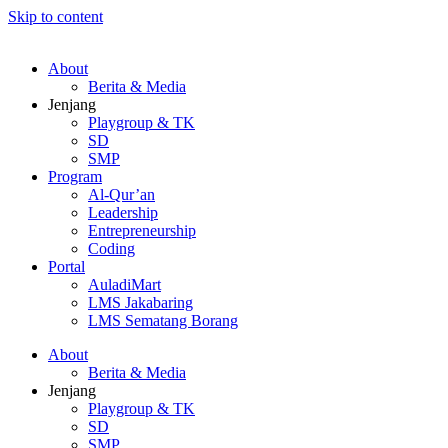
Skip to content
About
Berita & Media
Jenjang
Playgroup & TK
SD
SMP
Program
Al-Qur’an
Leadership
Entrepreneurship
Coding
Portal
AuladiMart
LMS Jakabaring
LMS Sematang Borang
About
Berita & Media
Jenjang
Playgroup & TK
SD
SMP