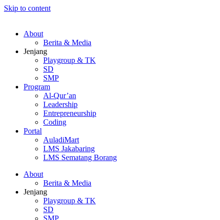
Skip to content
About
Berita & Media
Jenjang
Playgroup & TK
SD
SMP
Program
Al-Qur’an
Leadership
Entrepreneurship
Coding
Portal
AuladiMart
LMS Jakabaring
LMS Sematang Borang
About
Berita & Media
Jenjang
Playgroup & TK
SD
SMP