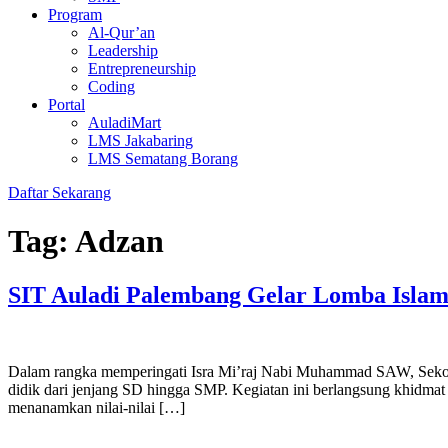
Program
Al-Qur’an
Leadership
Entrepreneurship
Coding
Portal
AuladiMart
LMS Jakabaring
LMS Sematang Borang
Daftar Sekarang
Tag:
Adzan
SIT Auladi Palembang Gelar Lomba Isla
Dalam rangka memperingati Isra Mi’raj Nabi Muhammad SAW, Sekolah
didik dari jenjang SD hingga SMP. Kegiatan ini berlangsung khidma
menanamkan nilai-nilai […]