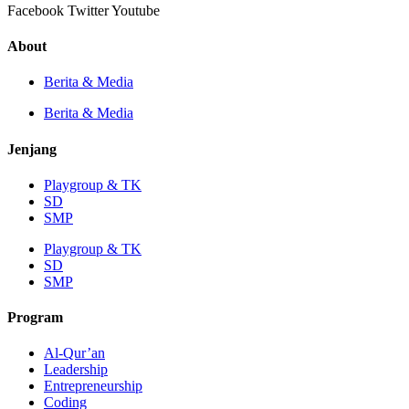
Facebook
Twitter
Youtube
About
Berita & Media
Berita & Media
Jenjang
Playgroup & TK
SD
SMP
Playgroup & TK
SD
SMP
Program
Al-Qur’an
Leadership
Entrepreneurship
Coding