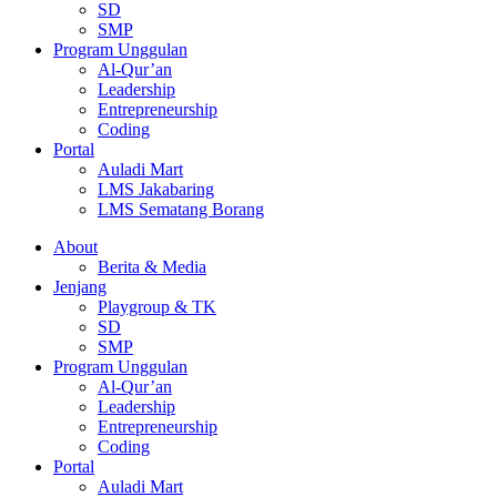
SD
SMP
Program Unggulan
Al-Qur’an
Leadership
Entrepreneurship
Coding
Portal
Auladi Mart
LMS Jakabaring
LMS Sematang Borang
About
Berita & Media
Jenjang
Playgroup & TK
SD
SMP
Program Unggulan
Al-Qur’an
Leadership
Entrepreneurship
Coding
Portal
Auladi Mart