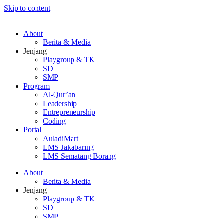
Skip to content
About
Berita & Media
Jenjang
Playgroup & TK
SD
SMP
Program
Al-Qur’an
Leadership
Entrepreneurship
Coding
Portal
AuladiMart
LMS Jakabaring
LMS Sematang Borang
About
Berita & Media
Jenjang
Playgroup & TK
SD
SMP