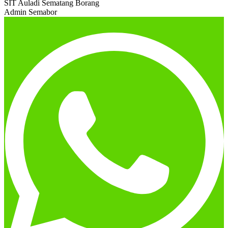
SIT Auladi Sematang Borang
Admin Semabor