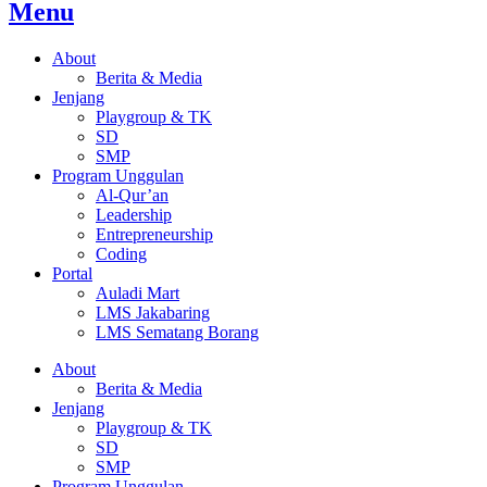
Menu
About
Berita & Media
Jenjang
Playgroup & TK
SD
SMP
Program Unggulan
Al-Qur’an
Leadership
Entrepreneurship
Coding
Portal
Auladi Mart
LMS Jakabaring
LMS Sematang Borang
About
Berita & Media
Jenjang
Playgroup & TK
SD
SMP
Program Unggulan