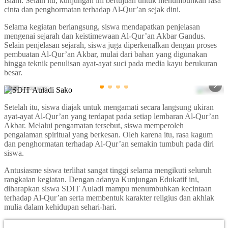
Islam. Selain itu, kunjungan ini bertujuan untuk menumbuhkan rasa
cinta dan penghormatan terhadap Al-Qur’an sejak dini.
Selama kegiatan berlangsung, siswa mendapatkan penjelasan
mengenai sejarah dan keistimewaan Al-Qur’an Akbar Gandus.
Selain penjelasan sejarah, siswa juga diperkenalkan dengan proses
pembuatan Al-Qur’an Akbar, mulai dari bahan yang digunakan
hingga teknik penulisan ayat-ayat suci pada media kayu berukuran
besar.
SDIT AULADI SAKO
SDIT AULADI 
Setelah itu, siswa diajak untuk mengamati secara langsung ukiran
ayat-ayat Al-Qur’an yang terdapat pada setiap lembaran Al-Qur’an
Akbar. Melalui pengamatan tersebut, siswa memperoleh
pengalaman spiritual yang berkesan. Oleh karena itu, rasa kagum
dan penghormatan terhadap Al-Qur’an semakin tumbuh pada diri
siswa.
Antusiasme siswa terlihat sangat tinggi selama mengikuti seluruh
rangkaian kegiatan. Dengan adanya Kunjungan Edukatif ini,
diharapkan siswa SDIT Auladi mampu menumbuhkan kecintaan
terhadap Al-Qur’an serta membentuk karakter religius dan akhlak
mulia dalam kehidupan sehari-hari.