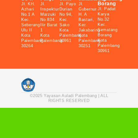
Borang
Jl. KH.
Jl.
Jl. Payo
Jl.
Jl. Padat
Azhari
Inspektur
Durian
Gubernur
Karya
No.1 A
Marzuki
No 94,
H. A
No.32
Kec.
No 834
Kec.
Bastari,
Kec.
Seberang
Ilir Barat
Sako
Kec.
Sematang
Ulu II
1
Kota
Jakabaring
Borang
Kota
Kota
Palembang
Kota
Kota
Palembang
Palembang
30961
Palembang
Palembang
30264
30251
30961
©2025 Yayasan Auladi Palembang | ALL
RIGHTS RESERVED